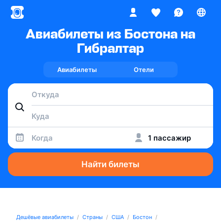
Авиабилеты из Бостона на
Гибралтар
Авиабилеты
Отели
Когда
1 пассажир
Найти билеты
Дешёвые авиабилеты
Страны
США
Бостон