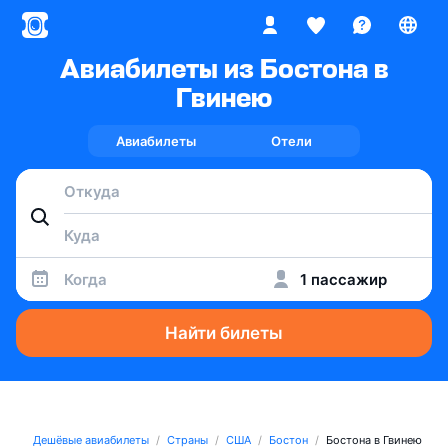
Авиабилеты из Бостона в
Гвинею
Авиабилеты
Отели
Когда
1 пассажир
Найти билеты
Дешёвые авиабилеты
Страны
США
Бостон
Бостона в Гвинею