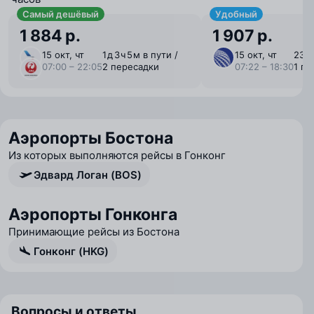
Самый дешёвый
Удобный
1 884 р.
1 907 р.
15 окт, чт
1 ⁠д 3 ⁠ч 5 ⁠м в пути /
15 окт, чт
23 ⁠ч
07:00 – 22:05
2 пересадки
07:22 – 18:30
1 пе
Аэропорты Бостона
Из которых выполняются рейсы в Гонконг
Эдвард Логан (BOS)
Аэропорты Гонконга
Принимающие рейсы из Бостона
Гонконг (HKG)
Вопросы и ответы