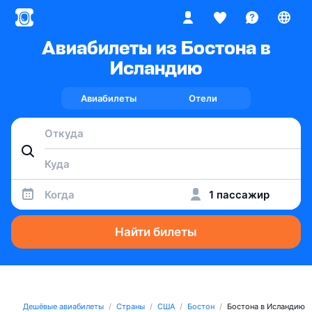
Авиабилеты из Бостона в
Исландию
Авиабилеты
Отели
Когда
1 пассажир
Найти билеты
Дешёвые авиабилеты
Страны
США
Бостон
Бостона в Исландию