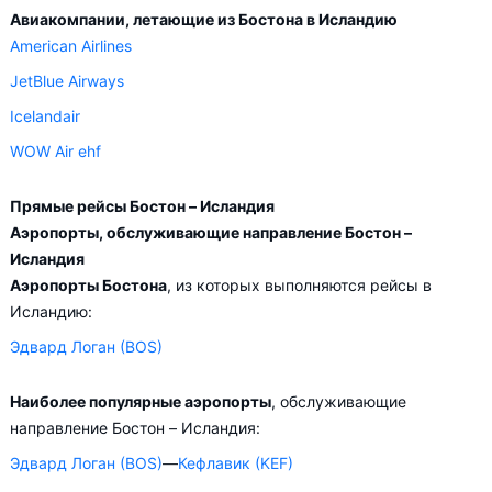
(рейс AC7689 Бостон – Рейкьявик авиакомпании
Авиакомпании, летающие из Бостона в Исландию
Lufthansa)
American Airlines
(рейс B6211 Бостон – Рейкьявик авиакомпании
JetBlue Airways
Icelandair)
Icelandair
Это отличный шанс познакомиться с этими городами, ведь
время пересадки обычно составляет не менее 6 часов.
WOW Air ehf
Необходимо учесть, что в зависимости от количества дней,
Прямые рейсы Бостон – Исландия
оставшихся до вылета, цена билета на самолёт Бостон –
Аэропорты, обслуживающие направление Бостон –
Исландия может измениться более чем в два раза.
Исландия
Аэропорты Бостона
, из которых выполняются рейсы в
Aviasales.by советует купить авиабилеты из Бостон –
Исландию:
Исландия заранее, чтобы вы могли выбирать условия
Эдвард Логан (BOS)
перелёта, ориентируясь на свои пожелания и финансовые
возможности.
Наиболее популярные аэропорты
, обслуживающие
направление Бостон – Исландия:
Эдвард Логан (BOS)
—
Кефлавик (KEF)