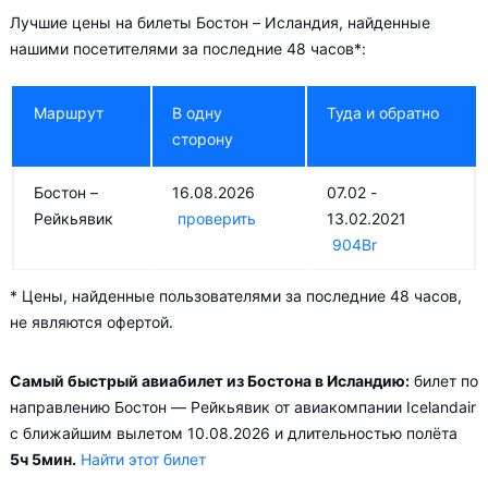
Бостон – Рейкьявик
Лучшие цены на билеты Бостон – Исландия, найденные
нашими посетителями за последние 48 часов*:
В низкий сезон — в Январь, Апрель и Октябрь цена на
авиабилеты падает в среднем до
924
Br
.
Маршрут
В одну
Туда и обратно
Прямые рейсы из Бостона в Исландию
сторону
Самый простой способ оказаться в месте назначения —
прямой перелёт. Прямые рейсы из Бостона в Исландию
Бостон –
16.08.2026
07.02 -
выполняют авиакомпании:
Рейкьявик
проверить
13.02.2021
904
Br
Icelandair
в Рейкьявик (ежедневно, рейс FI630)
WOW Air ehf
в Рейкьявик (6 дней в неделю, рейс
* Цены, найденные пользователями за последние 48 часов,
WW126)
не являются офертой.
Добираясь из Бостона в Исландию с пересадкой, можно
Самый быстрый авиабилет из Бостона в Исландию:
билет по
сделать путешествие ещё интереснее, ведь стыковка может
направлению Бостон — Рейкьявик от авиакомпании Icelandair
осуществляться в:
с ближайшим вылетом 10.08.2026 и длительностью полёта
5ч 5мин.
Найти этот билет
(рейс AY5502 Бостон – Рейкьявик авиакомпании Finnair)