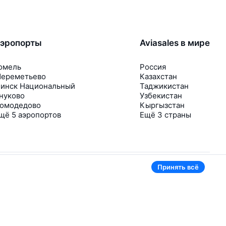
эропорты
Aviasales в мире
омель
Россия
ереметьево
Казахстан
инск Национальный
Таджикистан
нуково
Узбекистан
омодедово
Кыргызстан
щё 5 аэропортов
Ещё 3 страны
Принять всё
В приложении тоже удобно
Если цена на билет упадёт, сразу пришлём
уведомление