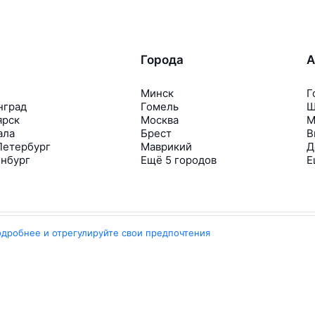
Города
А
Минск
Г
нград
Гомель
Ш
ярск
Москва
М
ала
Брест
В
Петербург
Маврикий
Д
инбург
Ещё 5 городов
Е
одробнее и отрегулируйте свои предпочтения
Travelpayouts
Партнёрская программа