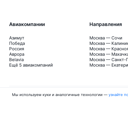
Авиакомпании
Направления
Азимут
Москва — Сочи
Победа
Москва — Калини
Россия
Москва — Красно
Аврора
Москва — Махачк
Belavia
Москва — Санкт-
Ещё 5 авиакомпаний
Москва — Екатер
Мы используем куки и аналогичные технологии —
узнайте п
Об Авиасейлс
Авиасейлс
Пресс‑центр
©
2007–2026