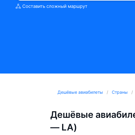
Составить сложный маршрут
Дешёвые авиабилеты
Страны
Дешёвые авиабиле
— LA)