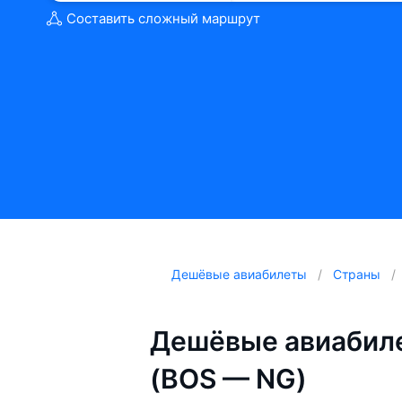
Составить сложный маршрут
Дешёвые авиабилеты
Страны
Дешёвые авиабиле
(BOS — NG)