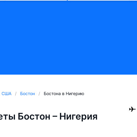
США
Бостон
Бостона в Нигерию
ты Бостон – Нигерия