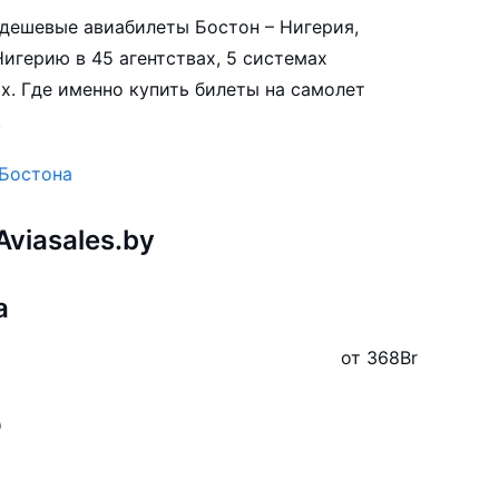
е дешевые авиабилеты Бостон – Нигерия,
игерию в 45 агентствах, 5 системах
х. Где именно купить билеты на самолет
.
 Бостона
viasales.by
а
от 368
Br
ю