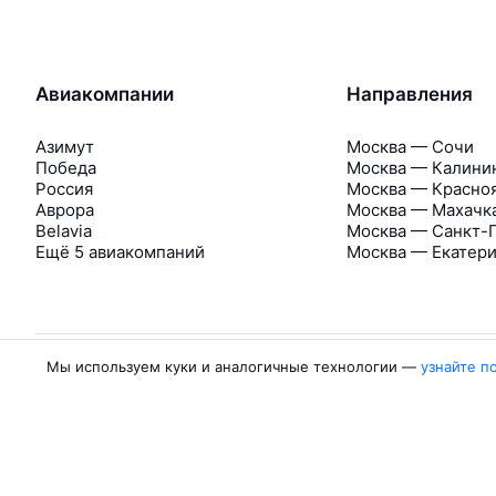
Авиакомпании
Направления
Азимут
Москва — Сочи
Победа
Москва — Калини
Россия
Москва — Красно
Аврора
Москва — Махачк
Belavia
Москва — Санкт-
Ещё 5 авиакомпаний
Москва — Екатер
Мы используем куки и аналогичные технологии —
узнайте п
Об Авиасейлс
Авиасейлс
Пресс‑центр
©
2007–2026