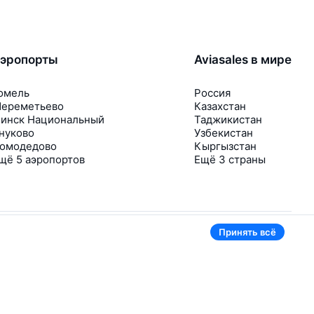
эропорты
Aviasales в мире
омель
Россия
ереметьево
Казахстан
инск Национальный
Таджикистан
нуково
Узбекистан
омодедово
Кыргызстан
щё 5 аэропортов
Ещё 3 страны
Принять всё
В приложении тоже удобно
Если цена на билет упадёт, сразу пришлём
уведомление