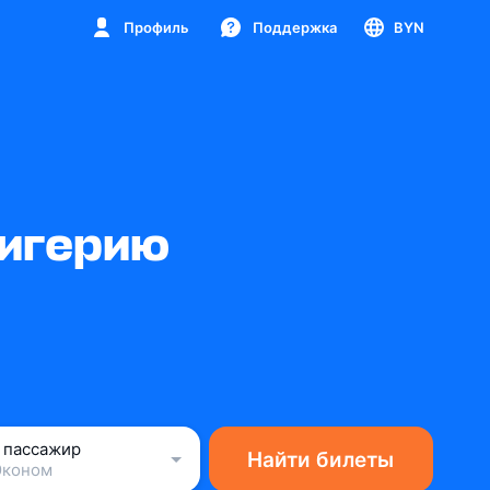
Профиль
Поддержка
BYN
Нигерию
1 пассажир
Найти билеты
Эконом