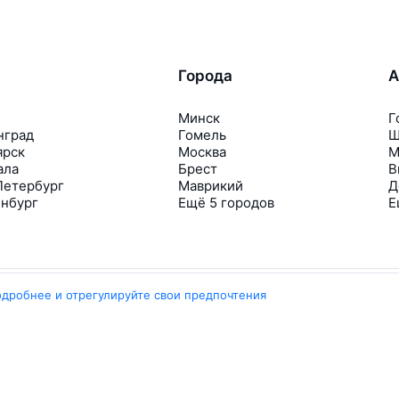
Города
А
Минск
Г
нград
Гомель
Ш
ярск
Москва
М
ала
Брест
В
Петербург
Маврикий
Д
инбург
Ещё 5 городов
Е
одробнее и отрегулируйте свои предпочтения
Travelpayouts
Партнёрская программа