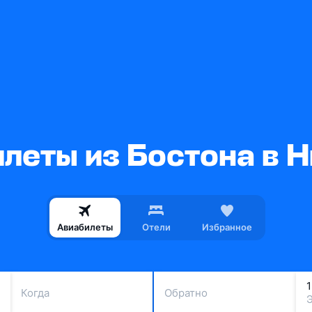
леты из Бостона в 
Авиабилеты
Отели
Избранное
Когда
Обратно