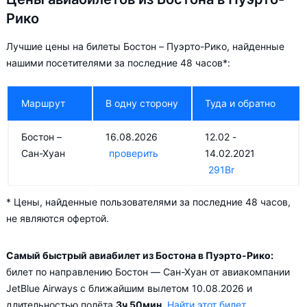
Бостон – Сан-Хуан
Рико
В низкий сезон — в Апрель, Октябрь и Ноябрь цена на
Лучшие цены на билеты Бостон – Пуэрто-Рико, найденные
авиабилеты падает в среднем до
330
Br
.
нашими посетителями за последние 48 часов*:
Прямые рейсы из Бостона в Пуэрто-Рико
Маршрут
В одну сторону
Туда и обратно
Самый простой способ оказаться в месте назначения —
прямой перелёт. Прямые рейсы из Бостона в Пуэрто-Рико
Бостон –
16.08.2026
12.02 -
выполняют авиакомпании:
Сан-Хуан
проверить
14.02.2021
291
Br
JetBlue Airways
в Сан-Хуан (ежедневно, рейс B661)
* Цены, найденные пользователями за последние 48 часов,
Добираясь из Бостона в Пуэрто-Рико с пересадкой, можно
не являются офертой.
сделать путешествие ещё интереснее, ведь стыковка может
осуществляться в:
Самый быстрый авиабилет из Бостона в Пуэрто-Рико:
билет по направлению Бостон — Сан-Хуан от авиакомпании
Майами (рейс AA1418 Бостон – Сан-Хуан авиакомпании
JetBlue Airways с ближайшим вылетом 10.08.2026 и
American Airlines)
длительностью полёта
3ч 50мин.
Найти этот билет
Форт-Лодердейле (рейс NK615 Бостон – Сан-Хуан