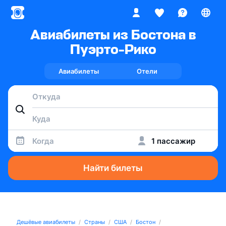
Авиабилеты из Бостона в
Пуэрто-Рико
Авиабилеты
Отели
Когда
1 пассажир
Найти билеты
Дешёвые авиабилеты
Страны
США
Бостон