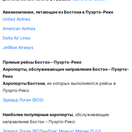
авиакомпании Spirit Airlines)
Авиакомпании, летающие из Бостона в Пуэрто-Рико
Филадельфии (рейс AA1980 Бостон – Сан-Хуан
United Airlines
авиакомпании American Airlines)
American Airlines
Это отличный шанс познакомиться с этими городами, ведь
Delta Air Lines
время пересадки обычно составляет не менее 6 часов.
JetBlue Airways
Необходимо учесть, что в зависимости от количества дней,
оставшихся до вылета, цена билета на самолёт Бостон –
Прямые рейсы Бостон – Пуэрто-Рико
Пуэрто-Рико может измениться более чем в два раза.
Аэропорты, обслуживающие направление Бостон – Пуэрто-
Рико
Aviasales.by советует купить авиабилеты из Бостон – Пуэрто-
Аэропорты Бостона
, из которых выполняются рейсы в
Рико заранее, чтобы вы могли выбирать условия перелёта,
Пуэрто-Рико:
ориентируясь на свои пожелания и финансовые
Эдвард Логан (BOS)
возможности.
Наиболее популярные аэропорты
, обслуживающие
направление Бостон – Пуэрто-Рико:
Эдвард Логан (BOS)
—
Луис Муньос Марин (SJU)