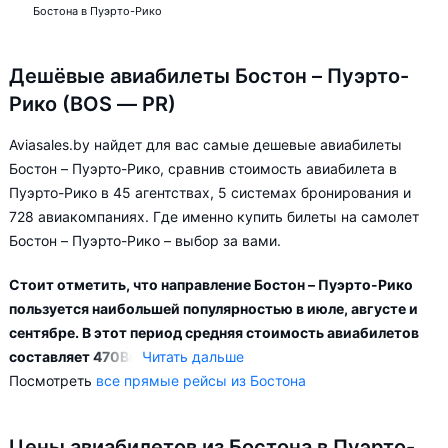
Бостона в Пуэрто-Рико
Дешёвые авиабилеты Бостон – Пуэрто-
Рико (BOS — PR)
Aviasales.by найдет для вас самые дешевые авиабилеты
Бостон – Пуэрто-Рико, сравнив стоимость авиабилета в
Пуэрто-Рико в 45 агентствах, 5 системах бронирования и
728 авиакомпаниях. Где именно купить билеты на самолет
Бостон – Пуэрто-Рико – выбор за вами.
Стоит отметить, что направление Бостон – Пуэрто-Рико
пользуется наибольшей популярностью в июле, августе и
сентябре. В этот период средняя стоимость авиабилетов
составляет 470
Br
.
Читать дальше
Посмотреть
все прямые рейсы из Бостона
Наиболее популярными направлениями по маршруту Бостон
– Пуэрто-Рико являются:
Цены авиабилетов из Бостона в Пуэрто-