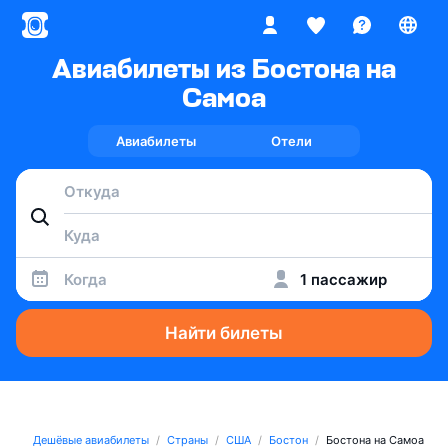
Авиабилеты из Бостона на
Самоа
Авиабилеты
Отели
Когда
1 пассажир
Найти билеты
Дешёвые авиабилеты
Страны
США
Бостон
Бостона на Самоа