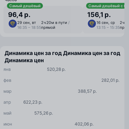
Самый дешёвый
Самый дешёвый с ба
96,4 р.
156,1 р.
29 сен, вт
2 ⁠ч 20 ⁠м в пути
/
16 сен, ср
2 ⁠ч 
16:35 – 18:55
прямой
13:15 – 15:35
пря
Динамика цен за год
Динамика цен за год
Динамика цен
янв
520,28 р.
фев
282,01 р.
мар
388,57 р.
апр
622,23 р.
май
575,26 р.
июн
402,06 р.