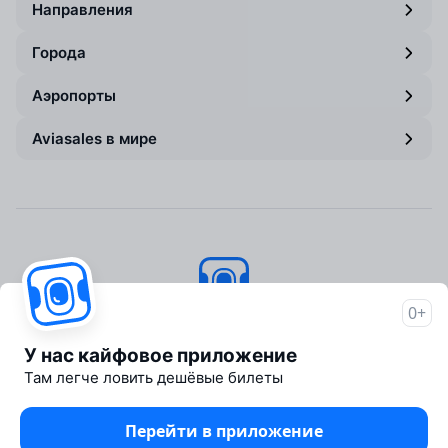
Направления
Города
Аэропорты
Aviasales в мире
0+
Авиасейлс
© 2007–2026
У нас кайфовое приложение
Об Авиасейлс
Там легче ловить дешёвые билеты
Пресс‑центр
Travelpayouts
Перейти в приложение
Партнёрская программа