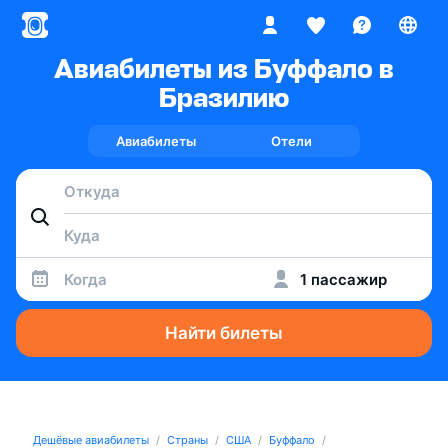
Авиабилеты из Буффало в
Бразилию
Авиабилеты
Отели
Когда
1 пассажир
Найти билеты
Дешёвые авиабилеты
Страны
США
Буффало