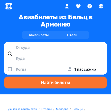
Авиабилеты из Бельц в
Армению
Авиабилеты
Отели
Когда
1 пассажир
Найти билеты
Дешёвые авиабилеты
Страны
Молдова
Бельцы