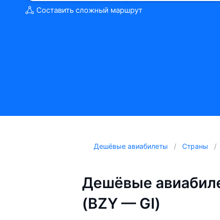
Составить сложный маршрут
Дешёвые авиабилеты
Страны
Дешёвые авиабиле
(BZY — GI)