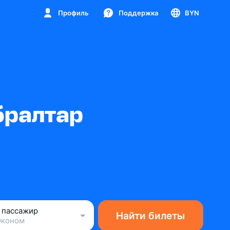
Профиль
Поддержка
BYN
бралтар
1 пассажир
Найти билеты
Эконом