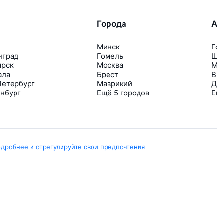
Города
А
Минск
Г
нград
Гомель
Ш
ярск
Москва
М
ала
Брест
В
Петербург
Маврикий
Д
инбург
Ещё 5 городов
Е
одробнее и отрегулируйте свои предпочтения
Travelpayouts
Партнёрская программа