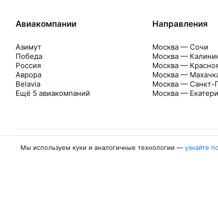
Авиакомпании
Направления
Азимут
Москва — Сочи
Победа
Москва — Калини
Россия
Москва — Красно
Аврора
Москва — Махачк
Belavia
Москва — Санкт-
Ещё 5 авиакомпаний
Москва — Екатер
Мы используем куки и аналогичные технологии —
узнайте п
Об Авиасейлс
Авиасейлс
Пресс‑центр
©
2007–2026