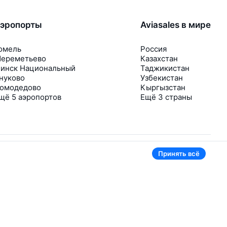
эропорты
Aviasales в мире
омель
Россия
ереметьево
Казахстан
инск Национальный
Таджикистан
нуково
Узбекистан
омодедово
Кыргызстан
щё 5 аэропортов
Ещё 3 страны
Принять всё
В приложении тоже удобно
Если цена на билет упадёт, сразу пришлём
уведомление