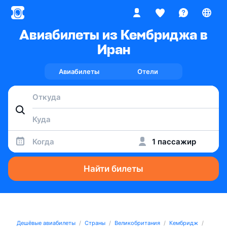
Авиабилеты из Кембриджа в
Иран
Авиабилеты
Отели
Когда
1 пассажир
Найти билеты
Дешёвые авиабилеты
Страны
Великобритания
Кембридж