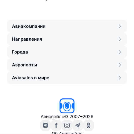
Авиакомпании
Направления
Города
Аэропорты
Aviasales в мире
Авиасейлс
©
2007–2026
Об Авиасейлс