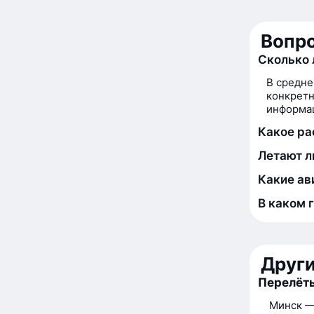
Вопро
Сколько 
В средне
конкретн
информац
Какое ра
Летают л
Какие ав
В каком 
Друг
Перелёты
Минск —