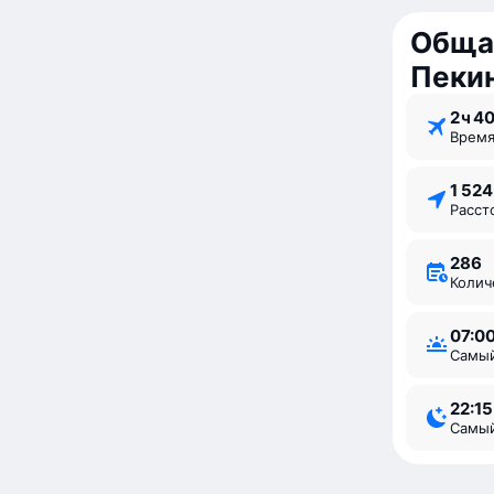
Обща
Пеки
2 ⁠ч 4
Врем
1 52
Расс
286
Коли
07:0
Самы
22:15
Самы