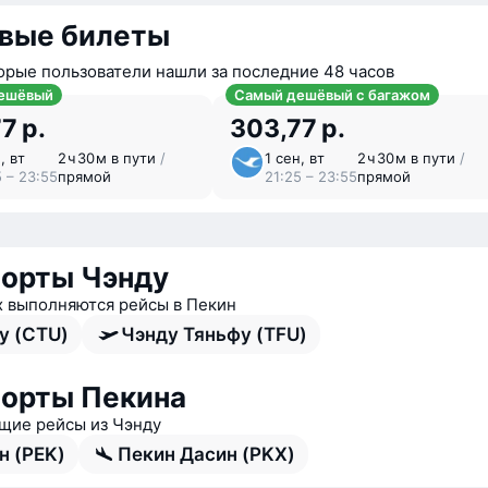
вые билеты
орые пользователи нашли за последние 48 часов
ешёвый
Самый дешёвый с багажом
7 р.
303,77 р.
, вт
2 ⁠ч 30 ⁠м в пути
/
1 сен, вт
2 ⁠ч 30 ⁠м в пути
/
5 – 23:55
прямой
21:25 – 23:55
прямой
орты Чэнду
х выполняются рейсы в Пекин
у (CTU)
Чэнду Тяньфу (TFU)
орты Пекина
ие рейсы из Чэнду
н (PEK)
Пекин Дасин (PKX)