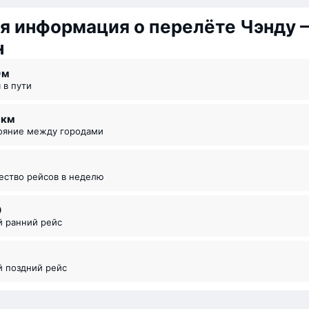
я информация о перелёте Чэнду 
н
0 ⁠м
я в пути
4 км
тояние между городами
чество рейсов в неделю
0
й ранний рейс
й поздний рейс