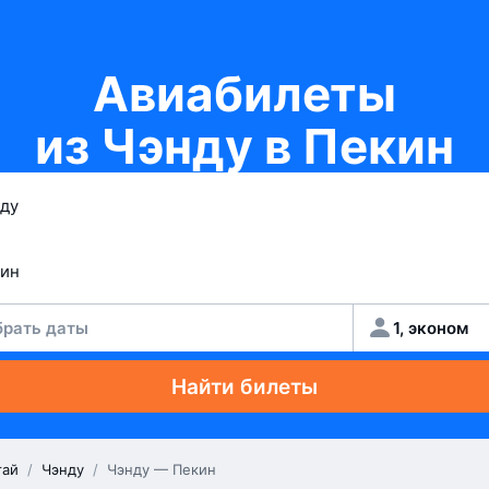
Авиабилеты
из Чэнду в Пекин
рать даты
1, эконом
Найти билеты
тай
/
Чэнду
/
Чэнду — Пекин