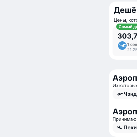
Дешё
Цены, кот
Самый д
303,7
1 сен
21:2
Аэроп
Из которы
Чэнд
Аэроп
Принимающ
Пеки