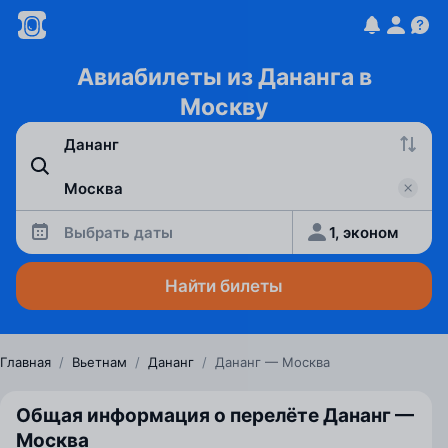
Авиабилеты из Дананга в
Москву
Выбрать даты
1, эконом
Найти билеты
Главная
/
Вьетнам
/
Дананг
/
Дананг — Москва
Общая информация о перелёте Дананг —
Москва