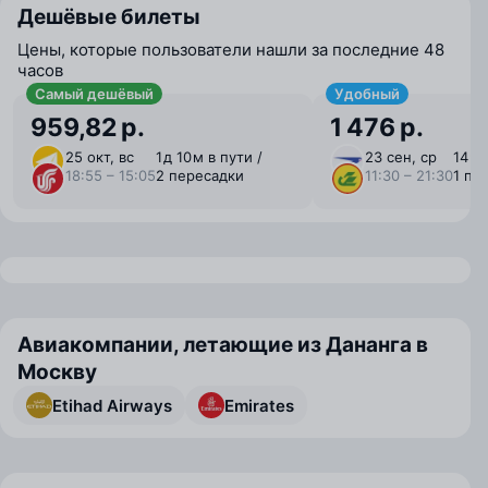
Дешёвые билеты
Цены, которые пользователи нашли за последние 48
часов
Самый дешёвый
Удобный
959,82 р.
1 476 р.
25 окт, вс
1 ⁠д 10 ⁠м в пути /
23 сен, ср
14 ⁠ч
18:55 – 15:05
2 пересадки
11:30 – 21:30
1 пе
Авиакомпании, летающие из Дананга в
Москву
Etihad Airways
Emirates