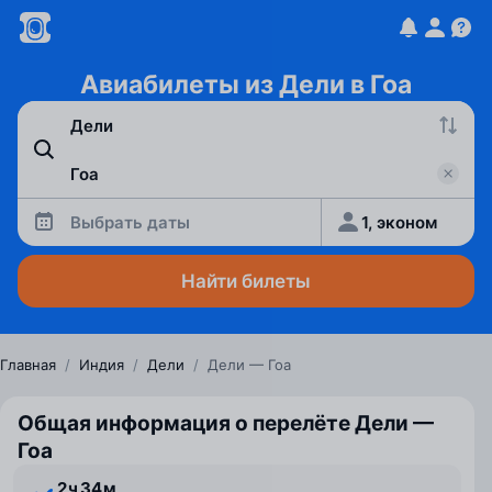
Авиабилеты из Дели в Гоа
Выбрать даты
1, эконом
Найти билеты
Главная
/
Индия
/
Дели
/
Дели — Гоа
Общая информация о перелёте Дели —
Гоа
2 ⁠ч 34 ⁠м