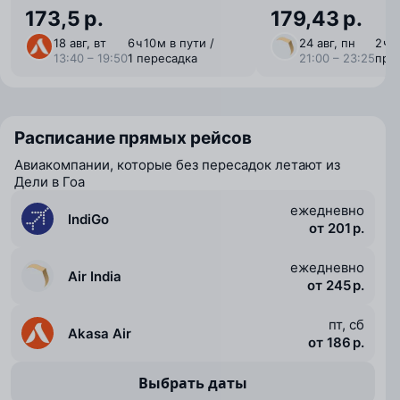
173,5 р.
179,43 р.
18 авг, вт
6 ⁠ч 10 ⁠м в пути /
24 авг, пн
2 ⁠ч 
13:40 – 19:50
1 пересадка
21:00 – 23:25
пря
Расписание прямых рейсов
Авиакомпании, которые без пересадок летают из
Дели в Гоа
ежедневно
IndiGo
от 201 р.
ежедневно
Air India
от 245 р.
пт, сб
Akasa Air
от 186 р.
Выбрать даты