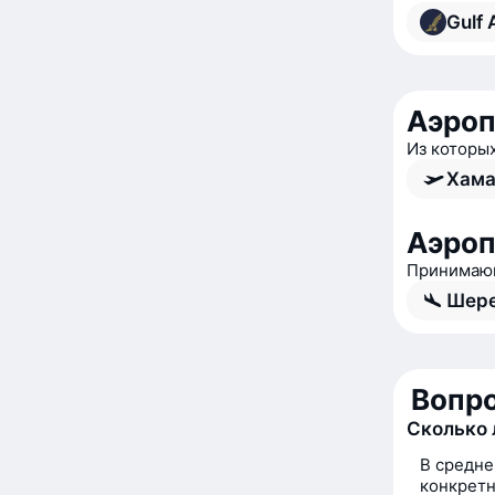
Gulf 
Аэроп
Из которы
Хама
Аэро
Принимающ
Шере
Вопро
Сколько 
В средне
конкретн