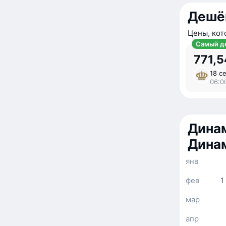
Дешё
Цены, кот
Самый д
771,5
18 се
06:0
Динам
Дина
янв
фев
1
мар
апр