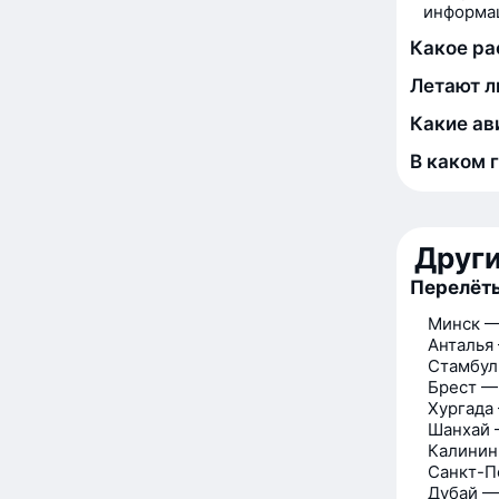
информац
Какое ра
Летают л
Какие ав
В каком 
Друг
Перелёт
Минск —
Анталья
Стамбул
Брест —
Хургада
Шанхай 
Калинин
Санкт-П
Дубай —