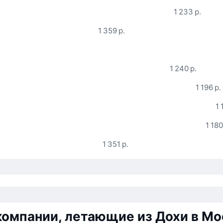
1 233 р.
1 359 р.
1 240 р.
1 196 р.
1 
1 180
1 351 р.
омпании, летающие из Дохи в Мо