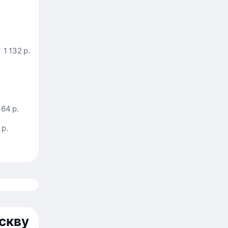
1 132 р.
164 р.
 р.
скву