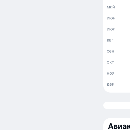
май
июн
июл
авг
сен
окт
ноя
дек
Авиак