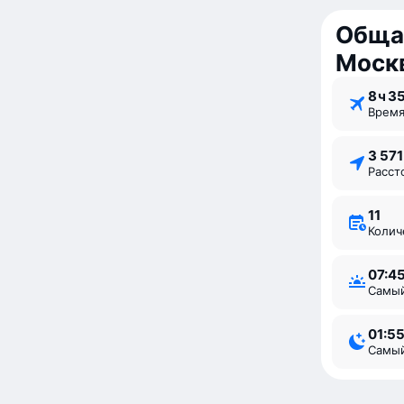
Обща
Моск
8 ⁠ч 3
Врем
3 57
Расс
11
Коли
07:4
Самы
01:5
Самы