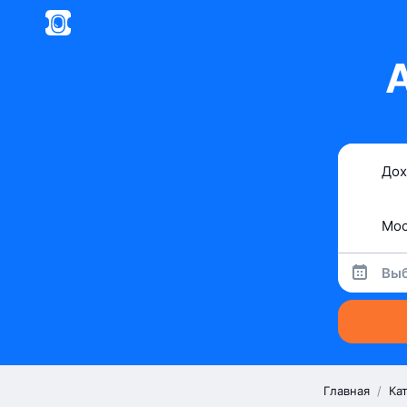
Выб
Главная
/
Ка