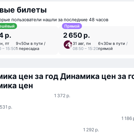
вые билеты
орые пользователи нашли за последние 48 часов
ешёвый
Прямой
4 р.
2 650 р.
н, пт
9 ⁠ч 50 ⁠м в пути /
31 авг, пн
6 ⁠ч 30 ⁠м в пути
/
0 – 15:50
1 пересадка
08:50 – 15:20
прямой
ика цен за год
Динамика цен за г
мика цен
1 372 р.
 531 р.
1 186 
1 292 р.