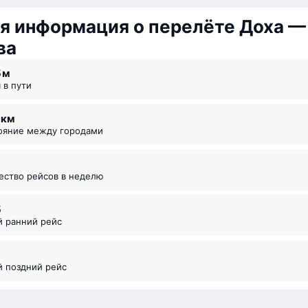
я информация о перелёте Доха —
ва
5 ⁠м
я в пути
1 км
тояние между городами
чество рейсов в неделю
5
й ранний рейс
5
й поздний рейс