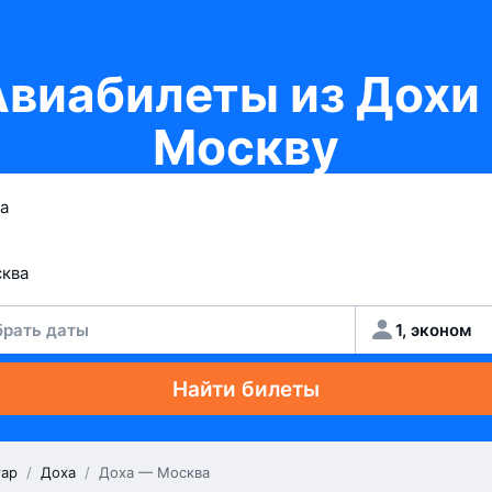
Авиабилеты из Дохи 
Москву
рать даты
1, эконом
Найти билеты
тар
/
Доха
/
Доха — Москва