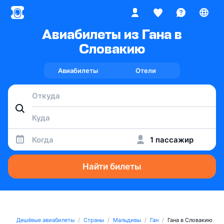
Авиабилеты из Гана в
Словакию
Авиабилеты
Отели
Когда
1 пассажир
Найти билеты
Дешёвые авиабилеты
Страны
Мальдивы
Ган
Гана в Словакию