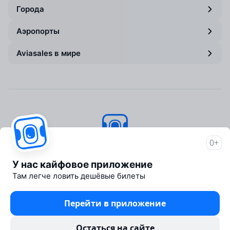
Города
Аэропорты
Aviasales в мире
0+
Авиасейлс
© 2007–2026
У нас кайфовое приложение
Об Авиасейлс
Там легче ловить дешёвые билеты
Пресс‑центр
Travelpayouts
Перейти в приложение
Партнёрская программа
Юридические документы
Остаться на сайте