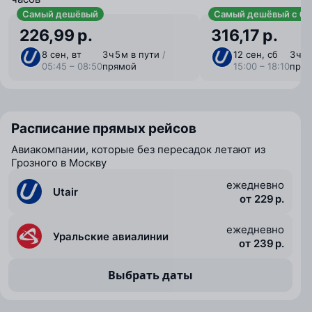
Самый дешёвый
Самый дешёвый с ба
226,99 р.
316,17 р.
8 сен, вт
3 ⁠ч 5 ⁠м в пути
/
12 сен, сб
3 ⁠ч 
05:45 – 08:50
прямой
15:00 – 18:10
пря
Расписание прямых рейсов
Авиакомпании, которые без пересадок летают из
Грозного в Москву
ежедневно
Utair
от 229 р.
ежедневно
Уральские авиалинии
от 239 р.
Выбрать даты