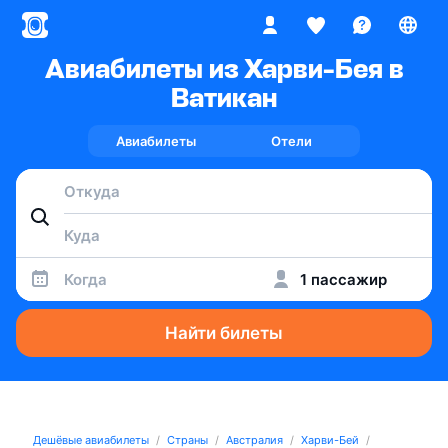
Авиабилеты из Харви-Бея в
Ватикан
Авиабилеты
Отели
Когда
1 пассажир
Найти билеты
Дешёвые авиабилеты
Страны
Австралия
Харви-Бей