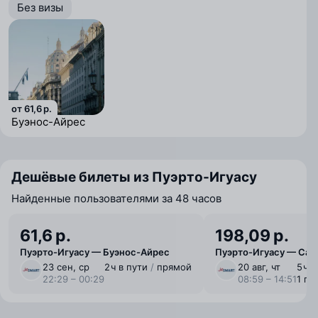
Без визы
от 61,6 р.
Буэнос-Айрес
Дешёвые билеты из Пуэрто-Игуасу
Найденные пользователями за 48 часов
61,6 р.
198,09 р.
Пуэрто-Игуасу — Буэнос-Айрес
Пуэрто-Игуасу — Сал
23 сен, ср
2 ⁠ч в пути
/
прямой
20 авг, чт
5 ⁠ч 
22:29 – 00:29
08:59 – 14:51
1 пе