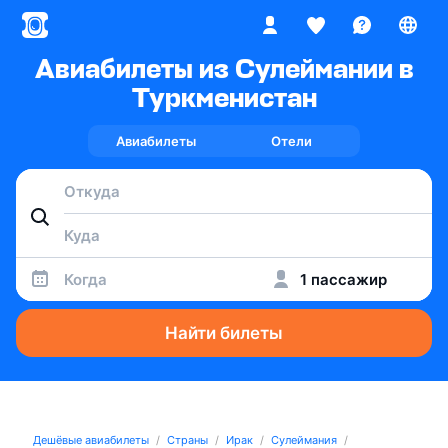
Авиабилеты из Сулеймании в
Туркменистан
Авиабилеты
Отели
Когда
1 пассажир
Найти билеты
Дешёвые авиабилеты
Страны
Ирак
Сулеймания