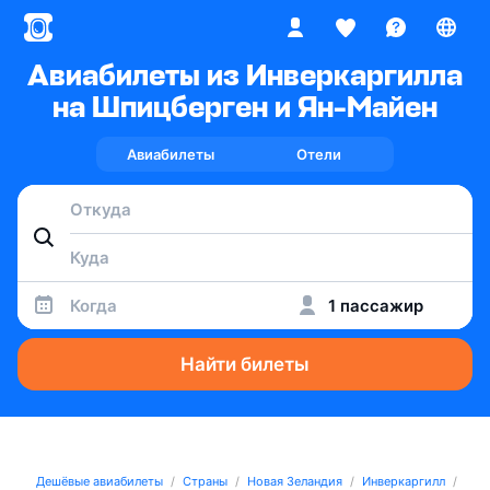
Авиабилеты из Инверкаргилла
на Шпицберген и Ян-Майен
Авиабилеты
Отели
Когда
1 пассажир
Найти билеты
Дешёвые авиабилеты
Страны
Новая Зеландия
Инверкаргилл