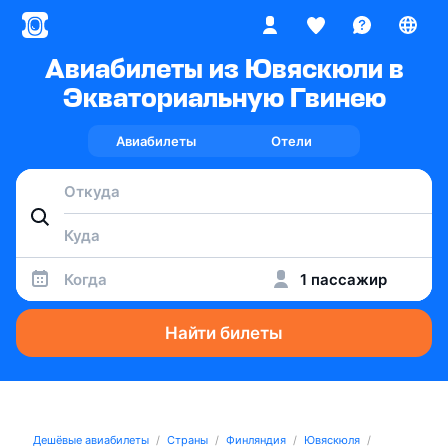
Авиабилеты из Ювяскюли в
Экваториальную Гвинею
Авиабилеты
Отели
Когда
1 пассажир
Найти билеты
Дешёвые авиабилеты
Страны
Финляндия
Ювяскюля