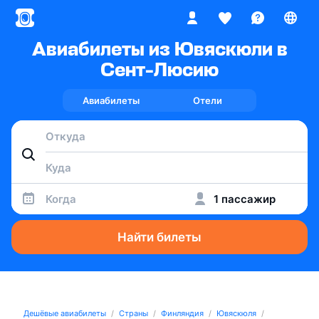
Авиабилеты из Ювяскюли в
Сент-Люсию
Авиабилеты
Отели
Когда
1 пассажир
Найти билеты
Дешёвые авиабилеты
Страны
Финляндия
Ювяскюля