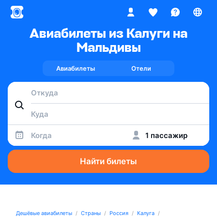
Авиабилеты из Калуги на
Мальдивы
Авиабилеты
Отели
Когда
1 пассажир
Найти билеты
Дешёвые авиабилеты
Страны
Россия
Калуга