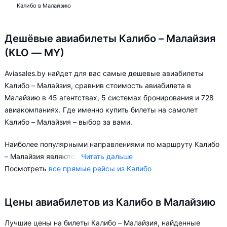
Калибо в Малайзию
Дешёвые авиабилеты Калибо – Малайзия
(KLO — MY)
Aviasales.by найдет для вас самые дешевые авиабилеты
Калибо – Малайзия, сравнив стоимость авиабилета в
Малайзию в 45 агентствах, 5 системах бронирования и 728
авиакомпаниях. Где именно купить билеты на самолет
Калибо – Малайзия – выбор за вами.
Наиболее популярными направлениями по маршруту Калибо
– Малайзия являются:
Читать дальше
Посмотреть
все прямые рейсы из Калибо
Калибо – Куала-Лумпур
Цены авиабилетов из Калибо в Малайзию
Прямые рейсы из Калибо в Малайзию
Самый простой способ оказаться в месте назначения —
Лучшие цены на билеты Калибо – Малайзия, найденные