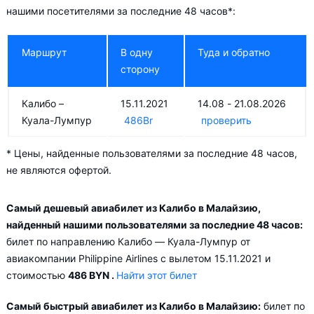
прямой перелёт. Прямые рейсы из Калибо в Малайзию
нашими посетителями за последние 48 часов*:
выполняют авиакомпании:
Маршрут
В одну
Туда и обратно
AirAsia
в Куала-Лумпур (ежедневно, рейс AK609)
сторону
Aviasales.by советует купить авиабилеты из Калибо –
Малайзия заранее, чтобы вы могли выбирать условия
Калибо –
15.11.2021
14.08 - 21.08.2026
перелёта, ориентируясь на свои пожелания и финансовые
Куала-Лумпур
486
Br
проверить
возможности.
* Цены, найденные пользователями за последние 48 часов,
не являются офертой.
Самый дешевый авиабилет из Калибо в Малайзию,
найденный нашими пользователями за последние 48 часов:
билет по направлению Калибо — Куала-Лумпур от
авиакомпании Philippine Airlines с вылетом 15.11.2021 и
стоимостью
486 BYN
.
Найти этот билет
Самый быстрый авиабилет из Калибо в Малайзию:
билет по