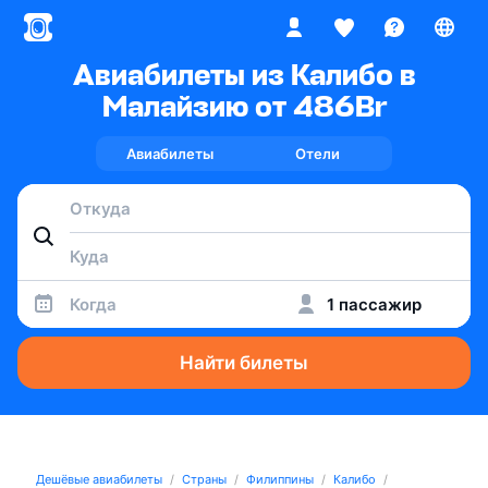
Авиабилеты из Калибо в
Малайзию от 486
Br
Авиабилеты
Отели
Когда
1 пассажир
Найти билеты
Дешёвые авиабилеты
Страны
Филиппины
Калибо