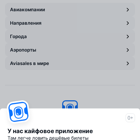
Авиакомпании
Направления
Города
Аэропорты
Aviasales в мире
0+
Авиасейлс
© 2007–2026
У нас кайфовое приложение
Об Авиасейлс
Там легче ловить дешёвые билеты