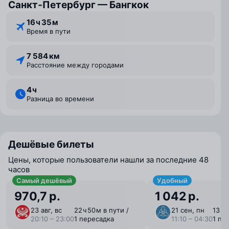
Санкт‑Петербург — Бангкок
16 ⁠ч 35 ⁠м
Время в пути
7 584 км
Расстояние между городами
4 ⁠ч
Разница во времени
Дешёвые билеты
Цены, которые пользователи нашли за последние 48
часов
Самый дешёвый
Удобный
970,7 р.
1 042 р.
23 авг, вс
22 ⁠ч 50 ⁠м в пути /
21 сен, пн
13 ⁠ч 
20:10 – 23:00
1 пересадка
11:10 – 04:30
1 пе