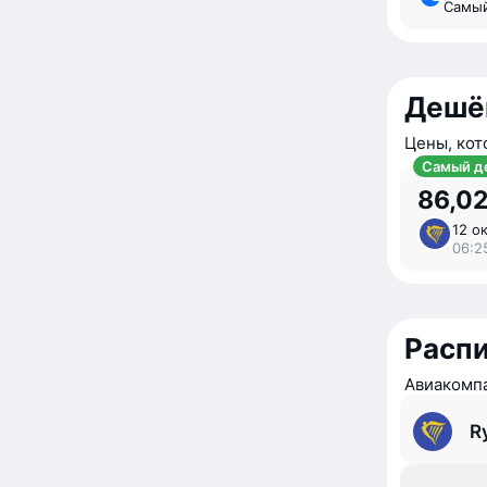
Самы
Дешё
Цены, кот
Самый д
86,02
12 ок
06:25
Расп
Авиакомпа
R