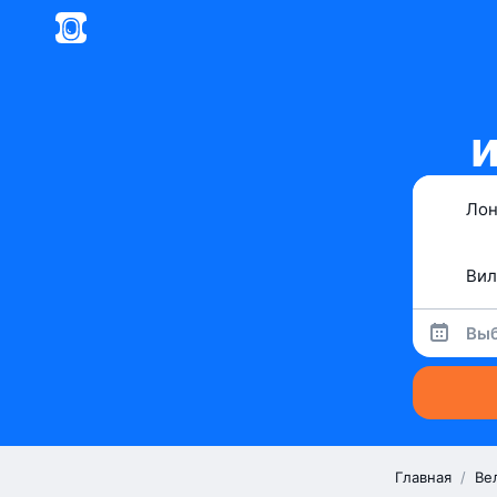
Выб
Главная
/
Ве