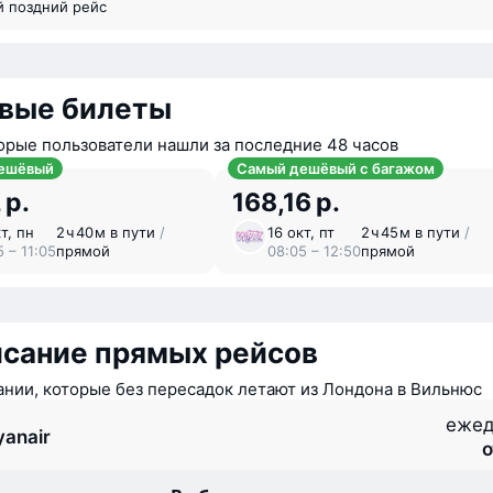
й поздний рейс
вые билеты
орые пользователи нашли за последние 48 часов
ешёвый
Самый дешёвый с багажом
 р.
168,16 р.
т, пн
2 ⁠ч 40 ⁠м в пути
/
16 окт, пт
2 ⁠ч 45 ⁠м в пути
/
 – 11:05
прямой
08:05 – 12:50
прямой
исание прямых рейсов
нии, которые без пересадок летают из Лондона в Вильнюс
ежед
yanair
о