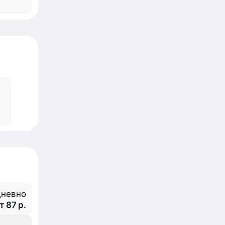
невно
т 87 р.