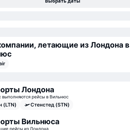
Выбрать даты
омпании, летающие из Лондона в
нюс
air
орты Лондона
х выполняются рейсы в Вильнюс
н (LTN)
Стенстед (STN)
орты Вильнюса
ие рейсы из Лондона