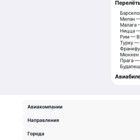
Перелёты
Барсело
Милан —
Малага 
Ницца —
Рим — В
Турку —
Франкфу
Мюнхен
Прага —
Будапеш
Авиабиле
Авиакомпании
Направления
Города