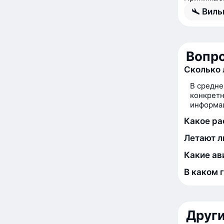
Виль
Вопро
Сколько 
В средне
конкретн
информац
Какое ра
Летают л
Какие ав
В каком 
Друг