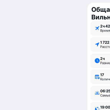
Обща
Виль
2 ⁠ч 42
Врем
1 72
Расс
2 ⁠ч
Разн
17
Коли
06:2
Самы
19:0