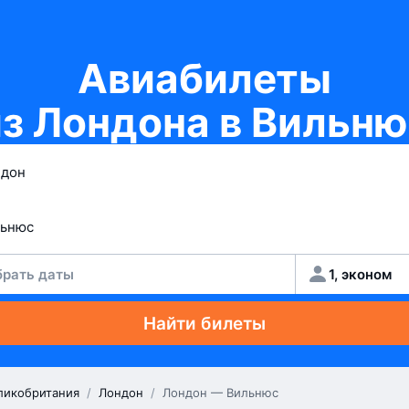
Авиабилеты
из Лондона в Вильню
рать даты
1, эконом
Найти билеты
ликобритания
/
Лондон
/
Лондон — Вильнюс