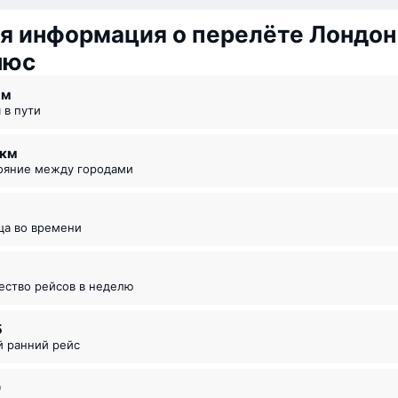
я информация о перелёте Лондон
нюс
 ⁠м
я в пути
2 км
тояние между городами
ица во времени
чество рейсов в неделю
5
й ранний рейс
0