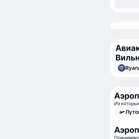
Авиак
Виль
Ryan
Аэроп
Из которы
Луто
Аэроп
Принимающ