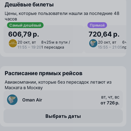
Дешёвые билеты
Цены, которые пользователи нашли за последние 48
часов
Самый дешёвый
Прямой
606,79 р.
720,64 р.
20 окт, вт
8 ⁠ч 25 ⁠м в пути /
20 окт, вт
6 ⁠ч 
11:55 – 19:20
1 пересадка
15:55 – 21:05
пря
Расписание прямых рейсов
Авиакомпании, которые без пересадок летают из
Маската в Москву
вт, чт, вс
Oman Air
от 726 р.
Выбрать даты