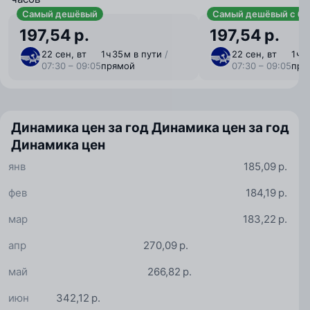
Самый дешёвый
Самый дешёвый с ба
197,54 р.
197,54 р.
22 сен, вт
1 ⁠ч 35 ⁠м в пути
/
22 сен, вт
1 ⁠ч
07:30 – 09:05
прямой
07:30 – 09:05
пря
Динамика цен за год
Динамика цен за год
Динамика цен
янв
185,09 р.
фев
184,19 р.
мар
183,22 р.
апр
270,09 р.
май
266,82 р.
июн
342,12 р.