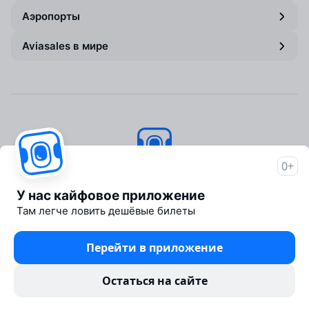
Аэропорты
Aviasales в мире
0+
Авиасейлс
© 2007–2026
У нас кайфовое приложение
Об Авиасейлс
Там легче ловить дешёвые билеты
Пресс‑центр
Travelpayouts
Перейти в приложение
Партнёрская программа
Юридические документы
Остаться на сайте