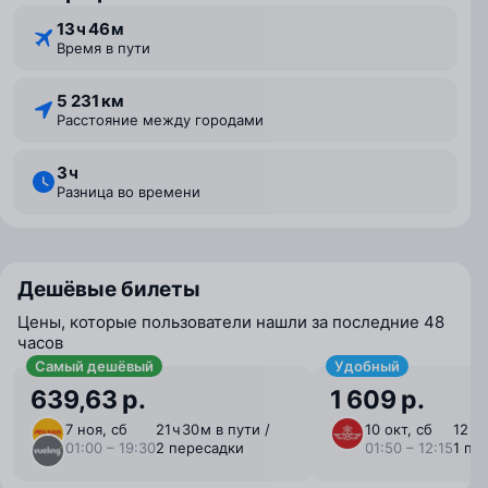
13 ⁠ч 46 ⁠м
Время в пути
5 231 км
Расстояние между городами
3 ⁠ч
Разница во времени
Дешёвые билеты
Цены, которые пользователи нашли за последние 48
часов
Самый дешёвый
Удобный
639,63 р.
1 609 р.
7 ноя, сб
21 ⁠ч 30 ⁠м в пути /
10 окт, сб
12 ⁠ч 
01:00 – 19:30
2 пересадки
01:50 – 12:15
1 пе