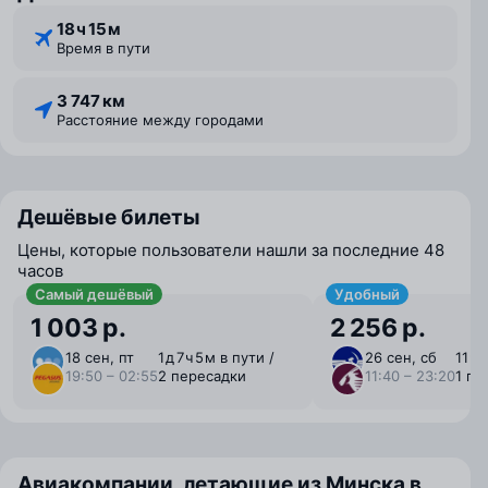
18 ⁠ч 15 ⁠м
Время в пути
3 747 км
Расстояние между городами
Дешёвые билеты
Цены, которые пользователи нашли за последние 48
часов
Самый дешёвый
Удобный
1 003 р.
2 256 р.
18 сен, пт
1 ⁠д 7 ⁠ч 5 ⁠м в пути /
26 сен, сб
11 ⁠ч
19:50 – 02:55
2 пересадки
11:40 – 23:20
1 пе
Авиакомпании, летающие из Минска в