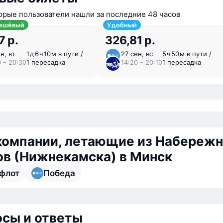
орые пользователи нашли за последние 48 часов
ешёвый
Удобный
7 р.
326,81 р.
н, вт
1 ⁠д 6 ⁠ч 10 ⁠м в пути /
27 сен, вс
5 ⁠ч 50 ⁠м в пути /
0 – 20:30
1 пересадка
14:20 – 20:10
1 пересадка
компании, летающие из Набереж
в (Нижнекамска) в Минск
флот
Победа
сы и ответы