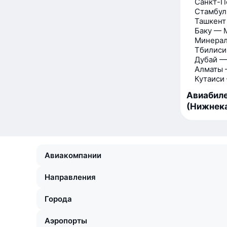
Санкт-П
Стамбул
Ташкент
Баку — 
Минерал
Тбилиси
Дубай —
Алматы 
Кутаиси
Авиабиле
(Нижнек
Авиакомпании
Направления
Города
Аэропорты