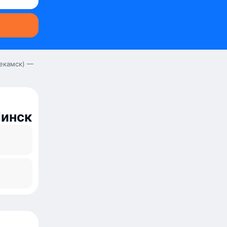
екамск) —
инск