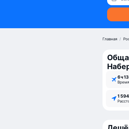
Главная
/
Ро
Обща
Набе
6 ⁠ч 13
Врем
1 59
Расс
Дешё