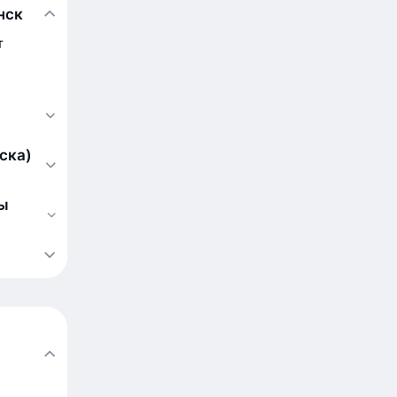
нск
т
ска)
ны