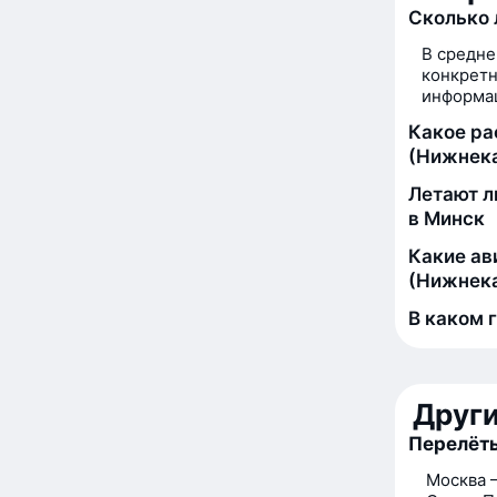
Сколько 
В средне
конкретн
информац
Какое р
(Нижнек
Летают л
в Минск
Какие ав
(Нижнек
В каком 
Друг
Перелёт
Москва 