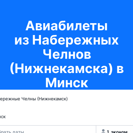
Авиабилеты
из Набережных
Челнов
(Нижнекамска) в
Минск
рать даты
1, эконом