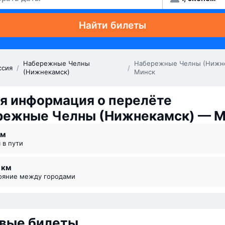
Найти билеты
Набережные Челны
Набережные Челны (Нижн
ссия
/
/
(Нижнекамск)
Минск
я информация о перелёте
режные Челны (Нижнекамск) — М
 ⁠м
я в пути
4 км
тояние между городами
вые билеты