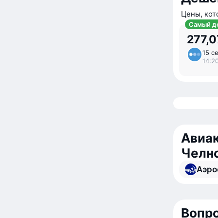
Цены, кот
Самый д
277,0
15 се
14:2
Авиа
Челно
Аэро
Вопро