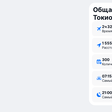
Обща
Токи
2 ⁠ч 32
Врем
1 55
Расс
300
Коли
07:15
Самы
21:00
Самы