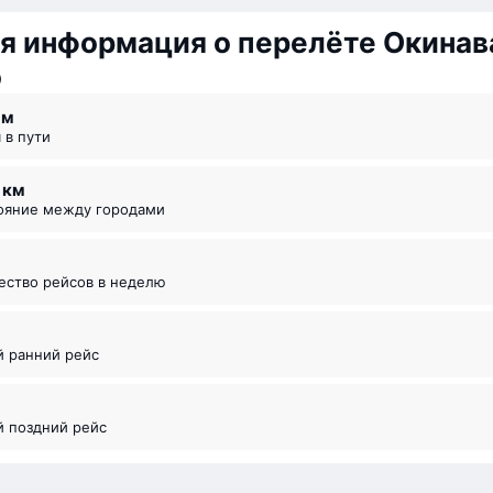
я информация о перелёте Окинав
о
 ⁠м
я в пути
5 км
тояние между городами
чество рейсов в неделю
й ранний рейс
й поздний рейс