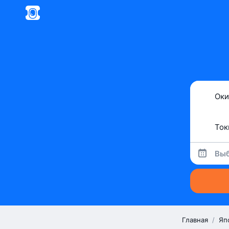
Выб
Главная
/
Яп