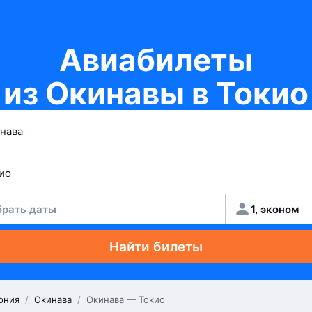
Авиабилеты
из Окинавы в Токио
рать даты
1, эконом
Найти билеты
ония
/
Окинава
/
Окинава — Токио