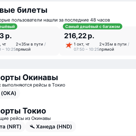
вые билеты
орые пользователи нашли за последние 48 часов
ешёвый
Самый дешёвый с багажом
3 р.
216,22 р.
, чт
2 ⁠ч 35 ⁠м в пути
/
1 окт, чт
2 ⁠ч 35 ⁠м в пути
/
0 – 10:25
прямой
07:50 – 10:25
прямой
орты Окинавы
х выполняются рейсы в Токио
 (OKA)
орты Токио
ие рейсы из Окинавы
та (NRT)
Ханеда (HND)