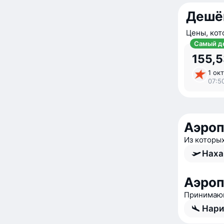
Дешё
Цены, кот
Самый д
155,5
1 окт
07:5
Аэроп
Из которы
Наха
Аэроп
Принимающ
Нари