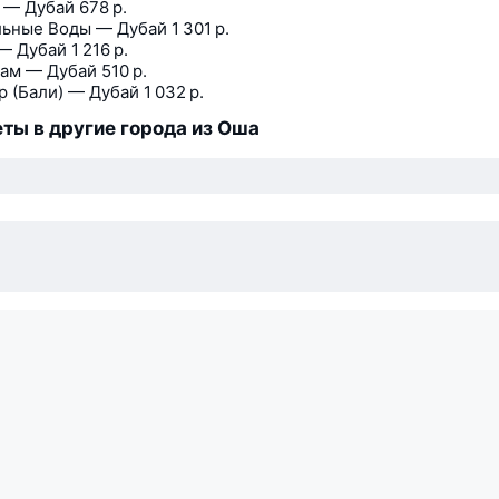
 — Дубай
678 р.
ьные Воды — Дубай
1 301 р.
— Дубай
1 216 р.
ам — Дубай
510 р.
р (Бали) — Дубай
1 032 р.
ты в другие города из Оша