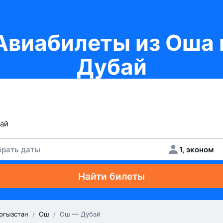
Авиабилеты из Оша 
Дубай
рать даты
1, эконом
Найти билеты
ргызстан
/
Ош
/
Ош — Дубай