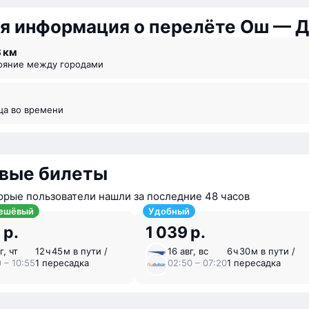
я информация о перелёте Ош — 
3 км
тояние между городами
ица во времени
вые билеты
орые пользователи нашли за последние 48 часов
ешёвый
Удобный
 р.
1 039 р.
г, чт
12 ⁠ч 45 ⁠м в пути /
16 авг, вс
6 ⁠ч 30 ⁠м в пути /
 – 10:55
1 пересадка
02:50 – 07:20
1 пересадка