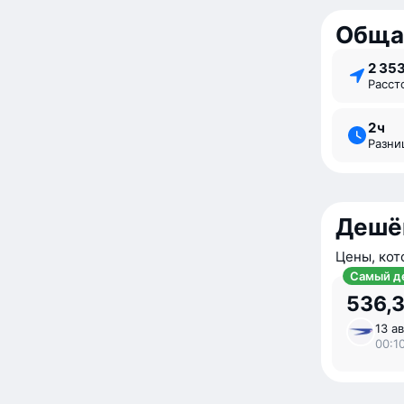
Обща
2 35
Расс
2 ⁠ч
Разн
Дешё
Цены, кот
Самый д
536,3
13 ав
00:10