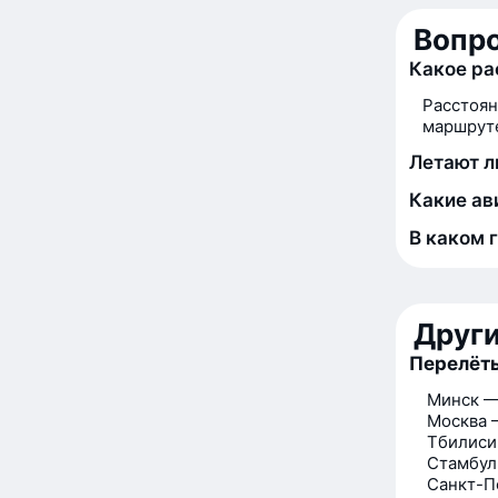
Вопро
Какое ра
Расстоян
маршруте
Летают л
Какие ав
В каком 
Друг
Перелёты
Минск —
Москва 
Тбилиси
Стамбул
Санкт-П