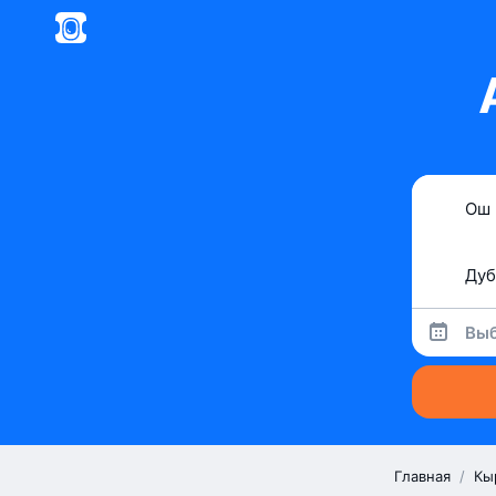
Выб
Главная
/
Кы