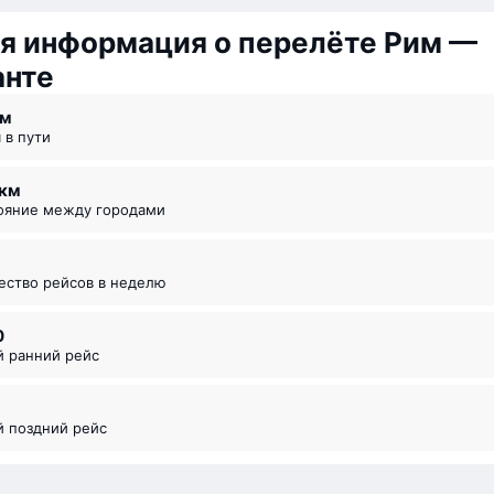
я информация о перелёте Рим —
анте
 ⁠м
я в пути
 км
тояние между городами
чество рейсов в неделю
0
й ранний рейс
й поздний рейс