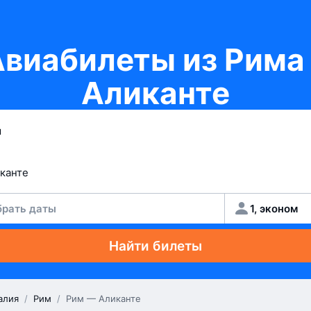
виабилеты из Рима
Аликанте
рать даты
1, эконом
Найти билеты
алия
/
Рим
/
Рим — Аликанте