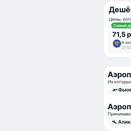
Дешё
Цены, кот
Самый д
71,5 р
6 окт
21:5
Аэроп
Из которы
Фьюм
Аэроп
Принимающ
Алик