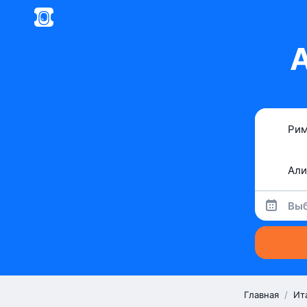
А
Выб
Главная
/
Ит