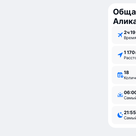
Обща
Алик
2 ⁠ч 19
Врем
1 170
Расс
18
Коли
06:0
Самы
21:55
Самы