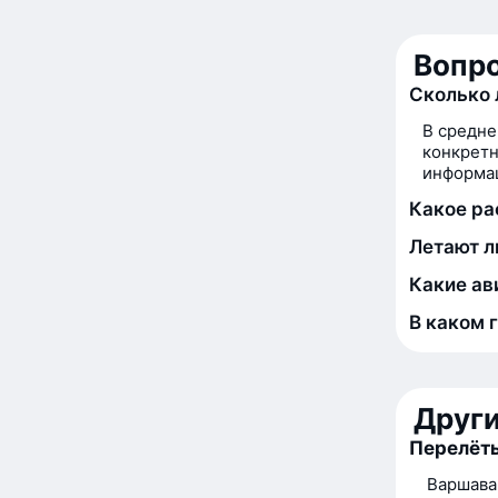
Вопро
Сколько 
В средне
конкретн
информац
Какое ра
Летают л
Какие ав
В каком 
Друг
Перелёты
Варшава