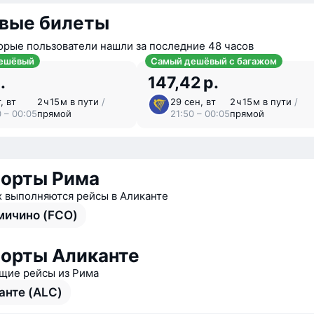
вые билеты
орые пользователи нашли за последние 48 часов
ешёвый
Самый дешёвый с багажом
.
147,42 р.
, вт
2 ⁠ч 15 ⁠м в пути
/
29 сен, вт
2 ⁠ч 15 ⁠м в пути
/
0 – 00:05
прямой
21:50 – 00:05
прямой
орты Рима
х выполняются рейсы в Аликанте
ичино (FCO)
орты Аликанте
ие рейсы из Рима
анте (ALC)