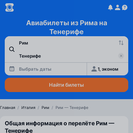
Авиабилеты из Рима на
Тенерифе
Выбрать даты
1, эконом
Найти билеты
Главная
/
Италия
/
Рим
/
Рим — Тенерифе
Общая информация о перелёте Рим —
Тенерифе