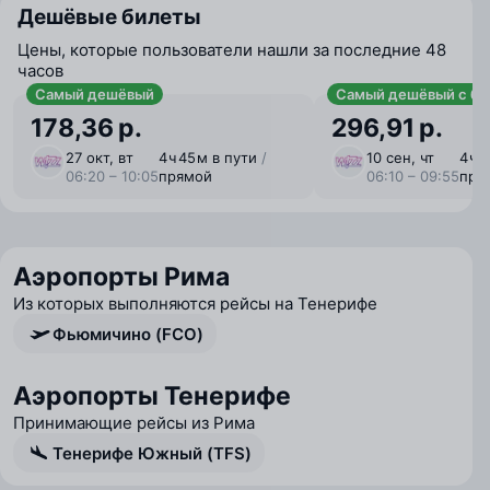
Дешёвые билеты
Цены, которые пользователи нашли за последние 48
часов
Самый дешёвый
Самый дешёвый с ба
178,36 р.
296,91 р.
27 окт, вт
4 ⁠ч 45 ⁠м в пути
/
10 сен, чт
4 ⁠ч 
06:20 – 10:05
прямой
06:10 – 09:55
пря
Аэропорты Рима
Из которых выполняются рейсы на Тенерифе
Фьюмичино (FCO)
Аэропорты Тенерифе
Принимающие рейсы из Рима
Тенерифе Южный (TFS)