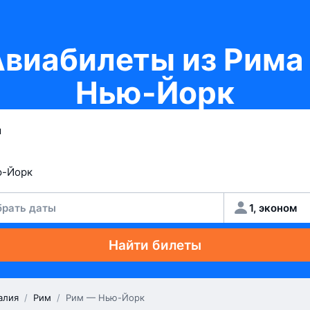
виабилеты из Рима
Нью-Йорк
рать даты
1, эконом
Найти билеты
алия
/
Рим
/
Рим — Нью-Йорк