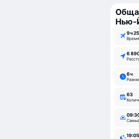
Обща
Нью‑
9 ⁠ч 2
Врем
6 89
Расс
6 ⁠ч
Разн
63
Коли
09:3
Самы
19:0