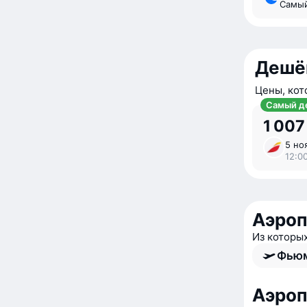
Самы
Дешё
Цены, кот
Самый д
1 007
5 ноя
12:00
Аэроп
Из которы
Фьюм
Аэроп