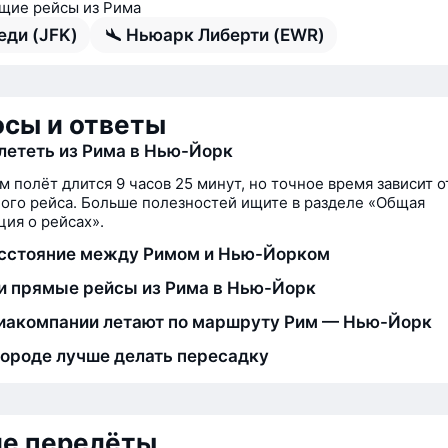
ие рейсы из Рима
еди (JFK)
Ньюарк Либерти (EWR)
сы и ответы
лететь из Рима в Нью-Йорк
м полёт длится 9 часов 25 минут, но точное время зависит о
ого рейса. Больше полезностей ищите в разделе «Общая
ия о рейсах».
сстояние между Римом и Нью-Йорком
и прямые рейсы из Рима в Нью-Йорк
иакомпании летают по маршруту Рим — Нью-Йорк
городе лучше делать пересадку
ие перелёты