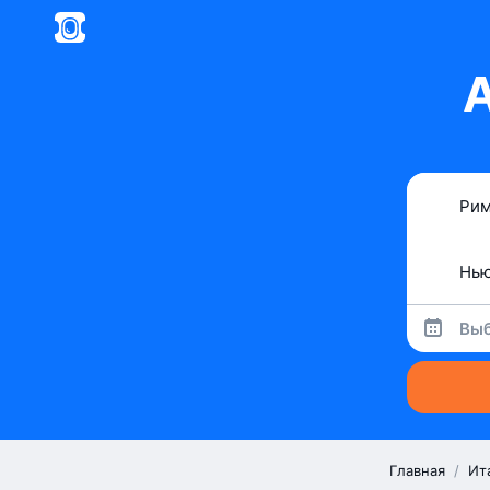
А
Выб
Главная
/
Ит