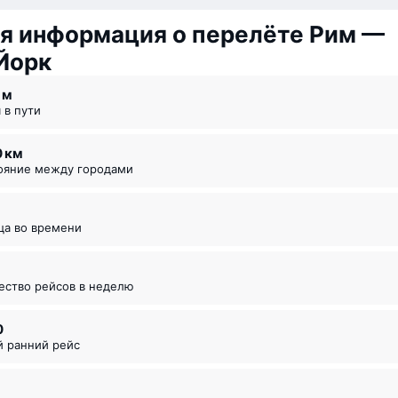
я информация о перелёте Рим —
Йорк
5 ⁠м
я в пути
0 км
тояние между городами
ица во времени
чество рейсов в неделю
0
й ранний рейс
5