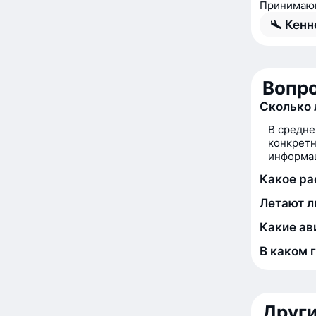
Принимающ
Кенн
Вопро
Сколько 
В средне
конкретн
информац
Какое ра
Летают л
Какие ав
В каком 
Друг