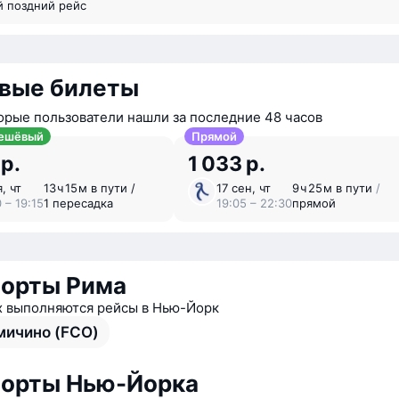
й поздний рейс
вые билеты
орые пользователи нашли за последние 48 часов
ешёвый
Прямой
 р.
1 033 р.
, чт
13 ⁠ч 15 ⁠м в пути /
17 сен, чт
9 ⁠ч 25 ⁠м в пути
/
 – 19:15
1 пересадка
19:05 – 22:30
прямой
орты Рима
х выполняются рейсы в Нью-Йорк
ичино (FCO)
орты Нью-Йорка