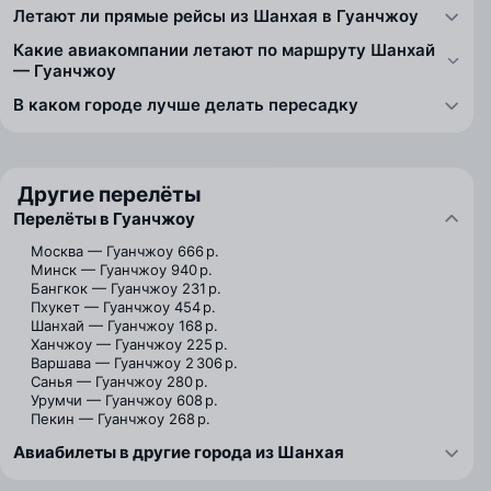
Летают ли прямые рейсы из Шанхая в Гуанчжоу
Какие авиакомпании летают по маршруту Шанхай
— Гуанчжоу
В каком городе лучше делать пересадку
Другие перелёты
Перелёты в Гуанчжоу
Москва — Гуанчжоу
666 р.
Минск — Гуанчжоу
940 р.
Бангкок — Гуанчжоу
231 р.
Пхукет — Гуанчжоу
454 р.
Шанхай — Гуанчжоу
168 р.
Ханчжоу — Гуанчжоу
225 р.
Варшава — Гуанчжоу
2 306 р.
Санья — Гуанчжоу
280 р.
Урумчи — Гуанчжоу
608 р.
Пекин — Гуанчжоу
268 р.
Авиабилеты в другие города из Шанхая