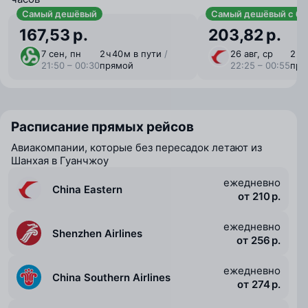
Самый дешёвый
Самый дешёвый с ба
167,53 р.
203,82 р.
7 сен, пн
2 ⁠ч 40 ⁠м в пути
/
26 авг, ср
2 ⁠ч
21:50 – 00:30
прямой
22:25 – 00:55
пря
Расписание прямых рейсов
Авиакомпании, которые без пересадок летают из
Шанхая в Гуанчжоу
ежедневно
China Eastern
от 210 р.
ежедневно
Shenzhen Airlines
от 256 р.
ежедневно
China Southern Airlines
от 274 р.