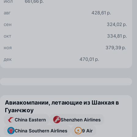
июл
661,66 р.
авг
428,61 р.
сен
324,02 р.
окт
334,81 р.
ноя
379,39 р.
дек
470,01 р.
Авиакомпании, летающие из Шанхая в
Гуанчжоу
China Eastern
Shenzhen Airlines
China Southern Airlines
9 Air