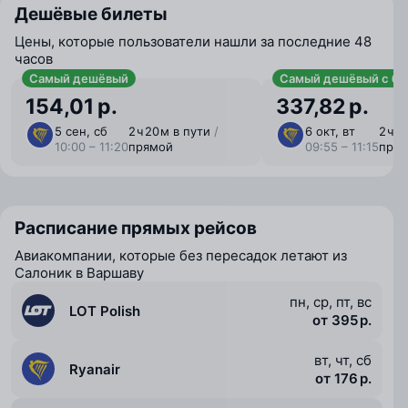
Дешёвые билеты
Цены, которые пользователи нашли за последние 48
часов
Самый дешёвый
Самый дешёвый с ба
154,01 р.
337,82 р.
5 сен, сб
2 ⁠ч 20 ⁠м в пути
/
6 окт, вт
2 ⁠ч 
10:00 – 11:20
прямой
09:55 – 11:15
пря
Расписание прямых рейсов
Авиакомпании, которые без пересадок летают из
Салоник в Варшаву
пн, ср, пт, вс
LOT Polish
от 395 р.
вт, чт, сб
Ryanair
от 176 р.