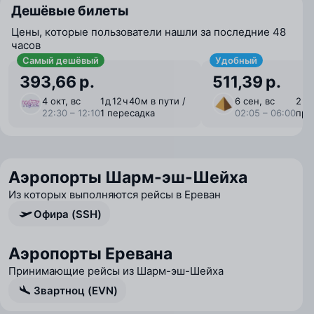
Дешёвые билеты
Цены, которые пользователи нашли за последние 48
часов
Самый дешёвый
Удобный
393,66 р.
511,39 р.
4 окт, вс
1 ⁠д 12 ⁠ч 40 ⁠м в пути /
6 сен, вс
2 ⁠ч
22:30 – 12:10
1 пересадка
02:05 – 06:00
пря
Аэропорты Шарм-эш-Шейха
Из которых выполняются рейсы в Ереван
Офира (SSH)
Аэропорты Еревана
Принимающие рейсы из Шарм-эш-Шейха
Звартноц (EVN)