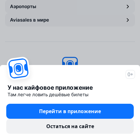
Аэропорты
Aviasales в мире
0+
Авиасейлс
© 2007–2026
У нас кайфовое приложение
Об Авиасейлс
Там легче ловить дешёвые билеты
Пресс‑центр
Travelpayouts
Перейти в приложение
Партнёрская программа
Юридические документы
Остаться на сайте