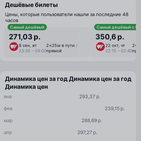
Дешёвые билеты
Цены, которые пользователи нашли за последние 48
часов
Самый дешёвый
Самый дешёвый с ба
271,03 р.
350,6 р.
8 сен, вт
2 ⁠ч 25 ⁠м в пути
/
22 окт, чт
2 ⁠ч 
23:35 – 04:00
прямой
22:15 – 02:40
пря
Динамика цен за год
Динамика цен за год
Динамика цен
янв
293,37 р.
фев
239,15 р.
мар
288,69 р.
апр
297,27 р.