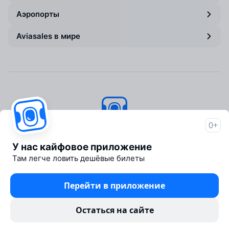
Аэропорты
Aviasales в мире
0+
Авиасейлс
© 2007–2026
У нас кайфовое приложение
Об Авиасейлс
Там легче ловить дешёвые билеты
Пресс‑центр
Travelpayouts
Перейти в приложение
Партнёрская программа
Юридические документы
Остаться на сайте