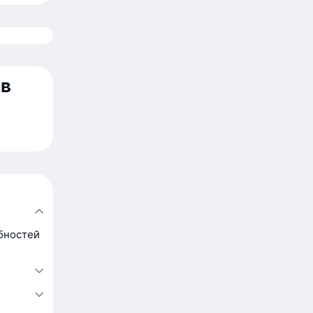
 в
бностей