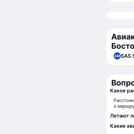
Авиак
Бост
SAS 
Вопро
Какое ра
Расстоян
о маршру
Летают л
Какие ав