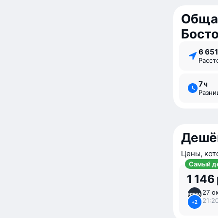
Обща
Бост
6 65
Расс
7 ⁠ч
Разн
Дешё
Цены, кот
Самый д
1 146 
27 ок
21:2
+2