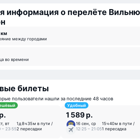
я информация о перелёте Вильн
он
1 км
тояние между городами
ица во времени
вые билеты
орые пользователи нашли за последние 48 часов
ешёвый
Удобный
р.
1 589 р.
т, вт
1 ⁠д 8 ⁠ч 35 ⁠м в пути /
16 сен, ср
15 ⁠ч 40 ⁠м в пути /
0 – 23:55
2 пересадки
12:25 – 21:05
1 пересадка