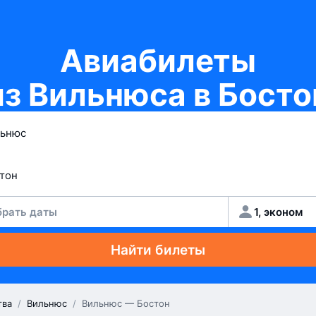
Авиабилеты
из Вильнюса в Босто
рать даты
1, эконом
Найти билеты
тва
/
Вильнюс
/
Вильнюс — Бостон