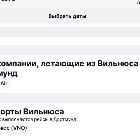
о
Выбрать даты
омпании, летающие из Вильнюса
мунд
Air
орты Вильнюса
х выполняются рейсы в Дортмунд
нюс (VNO)