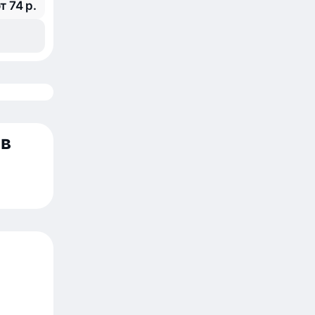
т 74 р.
 в