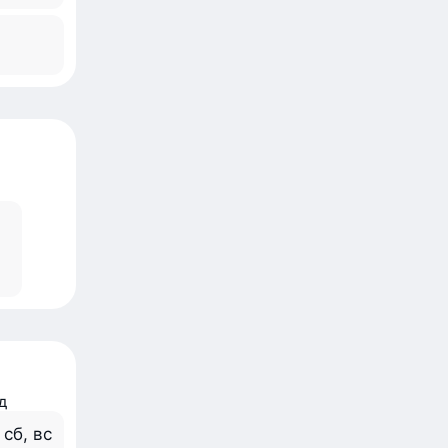
д
, сб, вс