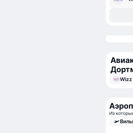
Авиак
Дорт
Wizz 
Аэроп
Из которы
Виль