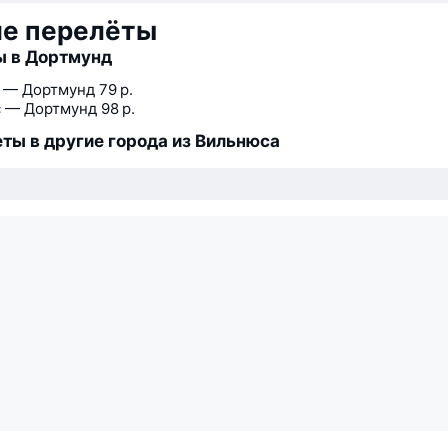
ие перелёты
ы в Дортмунд
 — Дортмунд
79 р.
 — Дортмунд
98 р.
ты в другие города из Вильнюса