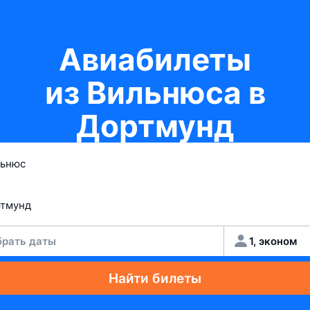
Авиабилеты
из Вильнюса в
Дортмунд
рать даты
1, эконом
Найти билеты