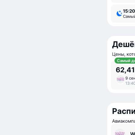
15:20
Самы
Дешё
Цены, кот
Самый д
62,41
9 се
13:40
Расп
Авиакомпа
W