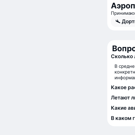
Аэроп
Принимающ
Дорт
Вопро
Сколько 
В средне
конкретн
информац
Какое ра
Летают л
Какие ав
В каком 