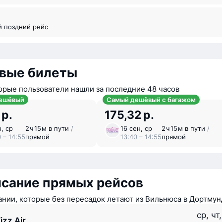
й поздний рейс
вые билеты
орые пользователи нашли за последние 48 часов
ешёвый
Самый дешёвый с багажом
 р.
175,32 р.
н, ср
2 ⁠ч 15 ⁠м в пути
/
16 сен, ср
2 ⁠ч 15 ⁠м в пути
/
 – 14:55
прямой
13:40 – 14:55
прямой
исание прямых рейсов
нии, которые без пересадок летают из Вильнюса в Дортмун
ср, чт
izz Air