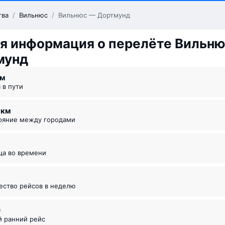
тва
/
Вильнюс
/
Вильнюс — Дортмунд
я информация о перелёте Вильн
мунд
 ⁠м
я в пути
6 км
тояние между городами
ица во времени
чество рейсов в неделю
0
й ранний рейс