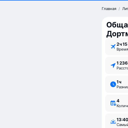
Главная
/
Ли
Обща
Дорт
2 ⁠ч 15
Врем
1 23
Расс
1 ⁠ч
Разн
4
Коли
13:4
Самы