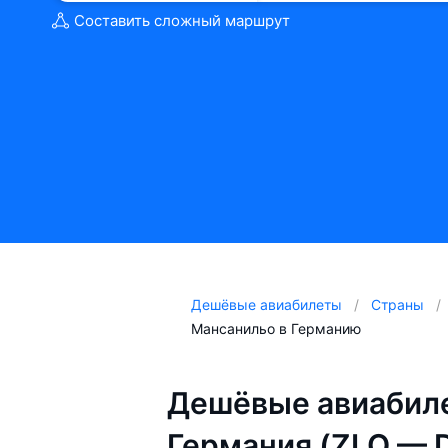
Составить сложный маршрут
Дешёвые авиабилеты
Страны
Мансанильо в Германию
Дешёвые авиабил
Германия (ZLO — 