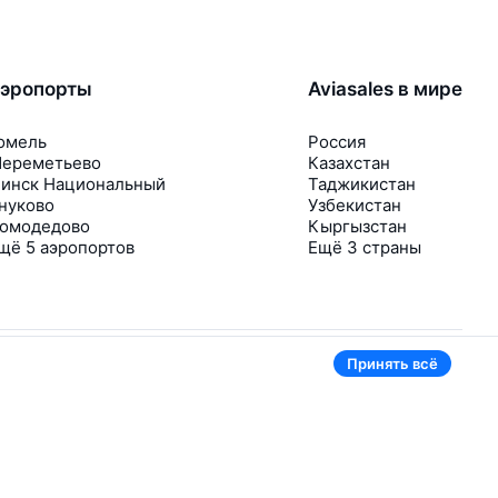
эропорты
Aviasales в мире
омель
Россия
ереметьево
Казахстан
инск Национальный
Таджикистан
нуково
Узбекистан
омодедово
Кыргызстан
щё 5 аэропортов
Ещё 3 страны
Принять всё
В приложении тоже удобно
Если цена на билет упадёт, сразу пришлём
уведомление