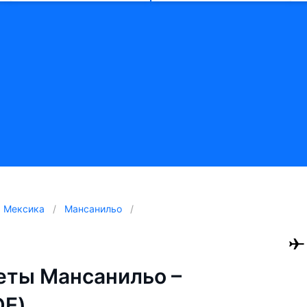
Мексика
Мансанильо
еты Мансанильо –
DE)