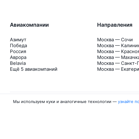
Авиакомпании
Направления
Азимут
Москва — Сочи
Победа
Москва — Калини
Россия
Москва — Красно
Аврора
Москва — Махачк
Belavia
Москва — Санкт-
Ещё 5 авиакомпаний
Москва — Екатер
Мы используем куки и аналогичные технологии —
узнайте п
Об Авиасейлс
Авиасейлс
Пресс‑центр
©
2007–2026