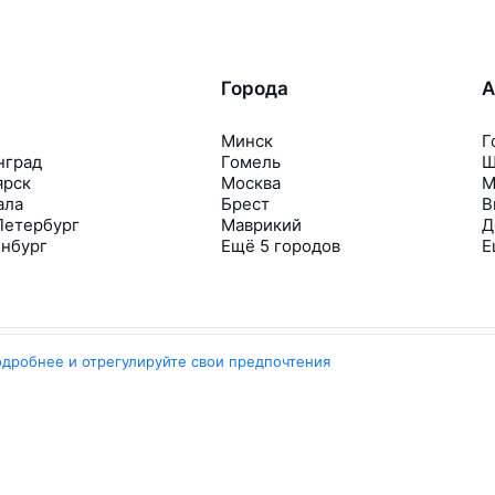
Города
А
Минск
Г
нград
Гомель
Ш
ярск
Москва
М
ала
Брест
В
Петербург
Маврикий
Д
инбург
Ещё 5 городов
Е
одробнее и отрегулируйте свои предпочтения
Travelpayouts
Партнёрская программа