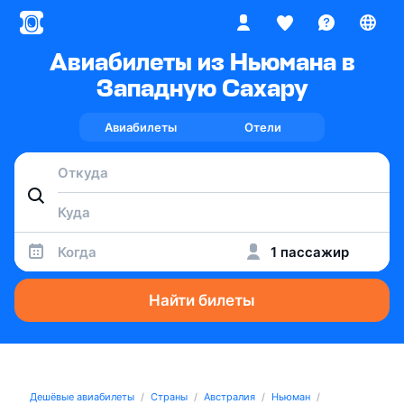
Авиабилеты из Ньюмана в
Западную Сахару
Авиабилеты
Отели
Когда
1 пассажир
Найти билеты
Дешёвые авиабилеты
Страны
Австралия
Ньюман