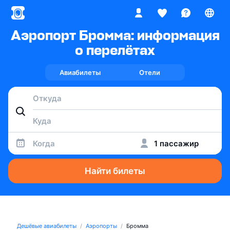
Аэропорт Бромма: информация
о перелётах
Авиабилеты
Отели
Когда
1 пассажир
Найти билеты
Дешёвые авиабилеты
Аэропорты
Бромма