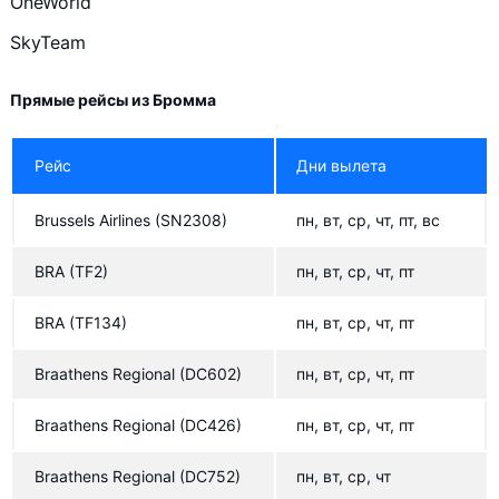
OneWorld
Braathens Regional
SkyTeam
Croatia Airlines
BRA
Прямые рейсы из Бромма
BRA
Рейс
Дни вылета
Brussels Airlines
(SN2308)
пн, вт, ср, чт, пт, вс
BRA
(TF2)
пн, вт, ср, чт, пт
BRA
(TF134)
пн, вт, ср, чт, пт
Braathens Regional
(DC602)
пн, вт, ср, чт, пт
Braathens Regional
(DC426)
пн, вт, ср, чт, пт
Braathens Regional
(DC752)
пн, вт, ср, чт