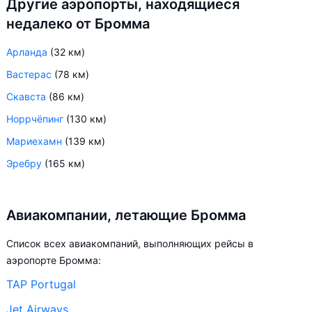
Другие аэропорты, находящиеся
недалеко от Бромма
Арланда
(32 км)
Вастерас
(78 км)
Скавста
(86 км)
Норрчёпинг
(130 км)
Мариехамн
(139 км)
Эребру
(165 км)
Авиакомпании, летающие Бромма
Список всех авиакомпаний, выполняющих рейсы в
аэропорте Бромма:
TAP Portugal
Jet Airways