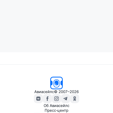
Авиасейлс
© 2007–2026
Об Авиасейлс
Пресс‑центр