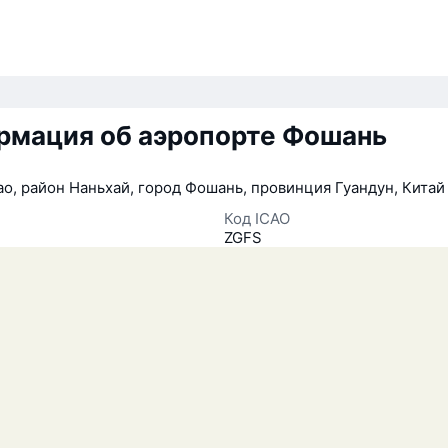
рмация об аэропорте Фошань
о, район Наньхай, город Фошань, провинция Гуандун, Китай
Код ICAO
ZGFS