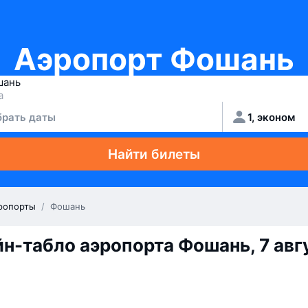
Аэропорт Фошань
рать даты
1, эконом
Найти билеты
ропорты
/
Фошань
н-табло аэропорта Фошань, 7 авг