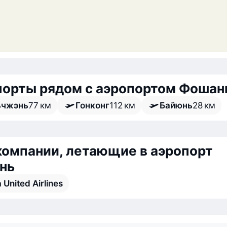
порты рядом с аэропортом Фошан
ьчжэнь
77 км
Гонконг
112 км
Байюнь
28 км
омпании, летающие в аэропорт
нь
 United Airlines