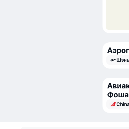
Аэро
Шэн
Авиак
Фоша
China