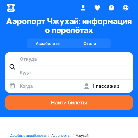
Аэропорт Чжухай: информация
о перелётах
Авиабилеты
Отели
Когда
1 пассажир
Найти билеты
Дешёвые авиабилеты
Аэропорты
Чжухай